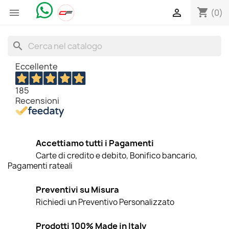
shopping_cart


(0)
search
Eccellente
185
Recensioni
Accettiamo tutti i Pagamenti
Carte di credito e debito, Bonifico bancario,
Pagamenti rateali
Preventivi su Misura
Richiedi un Preventivo Personalizzato
Prodotti 100% Made in Italy