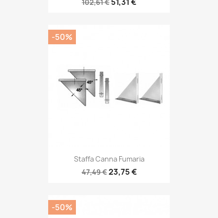
51,31 €
102,61 €
-50%
Staffa Canna Fumaria
23,75 €
47,49 €
-50%