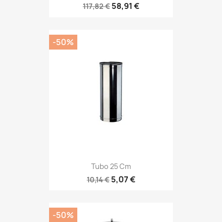
58,91 €
117,82 €
-50%
Tubo 25 Cm
5,07 €
10,14 €
-50%