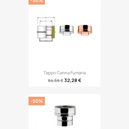
-50%
Tappo Canna Fumaria
32,28 €
64,56 €
-50%