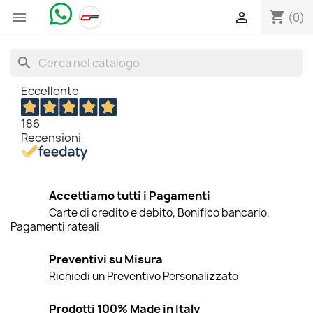
shopping_cart


(0)
search
Eccellente
186
Recensioni
Accettiamo tutti i Pagamenti
Carte di credito e debito, Bonifico bancario,
Pagamenti rateali
Preventivi su Misura
Richiedi un Preventivo Personalizzato
Prodotti 100% Made in Italy