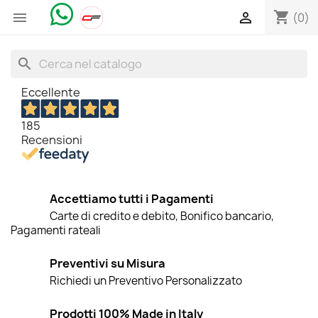
shopping_cart


(0)
search
Eccellente
185
Recensioni
Accettiamo tutti i Pagamenti
Carte di credito e debito, Bonifico bancario,
Pagamenti rateali
Preventivi su Misura
Richiedi un Preventivo Personalizzato
Prodotti 100% Made in Italy