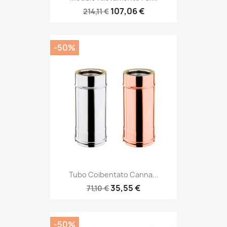
107,06 €
214,11 €
-50%
Tubo Coibentato Canna...
35,55 €
71,10 €
-50%