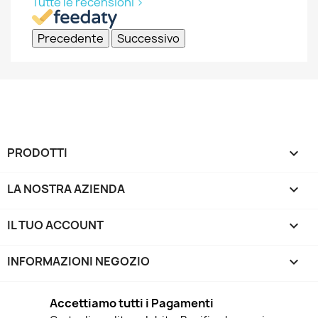
Tutte le recensioni >
Precedente
Successivo
PRODOTTI

LA NOSTRA AZIENDA

IL TUO ACCOUNT

INFORMAZIONI NEGOZIO
keyboard_arrow_down
Accettiamo tutti i Pagamenti