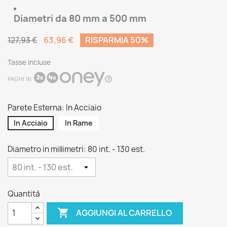
Diametri da 80 mm a 500 mm
63,96 €
RISPARMIA 50%
127,93 €
Tasse incluse
PAGHI IN
Parete Esterna: In Acciaio
In Acciaio
In Rame
Diametro in millimetri: 80 int. - 130 est.
Quantità

AGGIUNGI AL CARRELLO