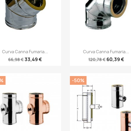
Anteprima
Anteprima


Curva Canna Fumaria...
Curva Canna Fumaria...
33,49 €
60,39 €
66,98 €
120,78 €
0%
-50%