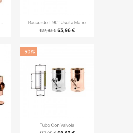
Anteprima

..
Raccordo T 90° Uscita Mono
63,96 €
127,93 €
-50%
Anteprima

Tubo Con Valvola