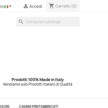
shopping_cart


Carrello
(0)
ano
Accedi
search
Prodotti 100% Made in Italy
Vendiamo solo Prodotti Italiani di Qualità
SSORI
CAMINI PREFABBRICATI