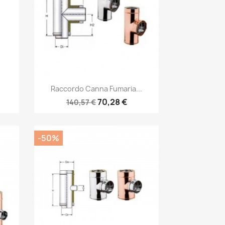
Anteprima

Raccordo Canna Fumaria...
70,28 €
140,57 €
-50%