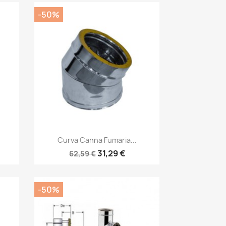
-50%
Anteprima

Curva Canna Fumaria...
31,29 €
62,59 €
-50%