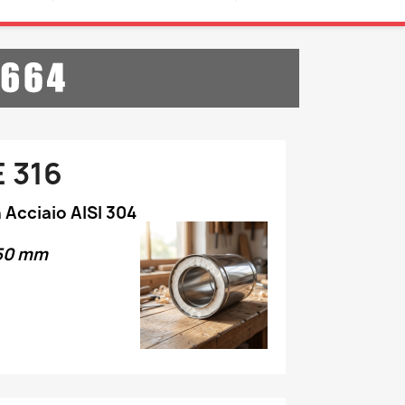
 316
n Acciaio AISI 304
350 mm