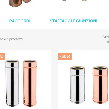
RACCORDI
STAFFAGGI E GIUNZIONI
Ord
no 43 prodotti.
p
0%
-50%