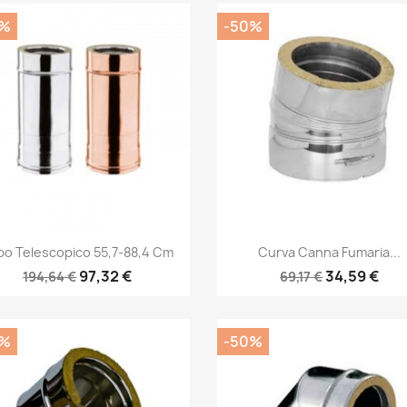
0%
-50%
Anteprima
Anteprima


bo Telescopico 55,7-88,4 Cm
Curva Canna Fumaria...
97,32 €
34,59 €
194,64 €
69,17 €
0%
-50%