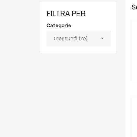
S
FILTRA PER
Categorie

(nessun filtro)