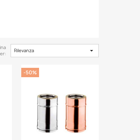
ina

Rilevanza
er:
-50%