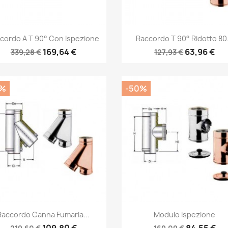
Anteprima
Anteprima


cordo A T 90° Con Ispezione
Raccordo T 90° Ridotto 80.
169,64 €
63,96 €
339,28 €
127,93 €
0%
-50%
Anteprima
Anteprima


Raccordo Canna Fumaria...
Modulo Ispezione