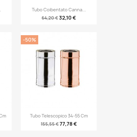
Anteprima

.
Tubo Coibentato Canna...
32,10 €
64,20 €
-50%
Anteprima

 Cm
Tubo Telescopico 34-55 Cm
77,78 €
155,55 €