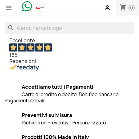
shopping_cart


(0)
search
Eccellente
185
Recensioni
Accettiamo tutti i Pagamenti
Carte di credito e debito, Bonifico bancario,
Pagamenti rateali
Preventivi su Misura
Richiedi un Preventivo Personalizzato
Prodotti 100% Made in Italy