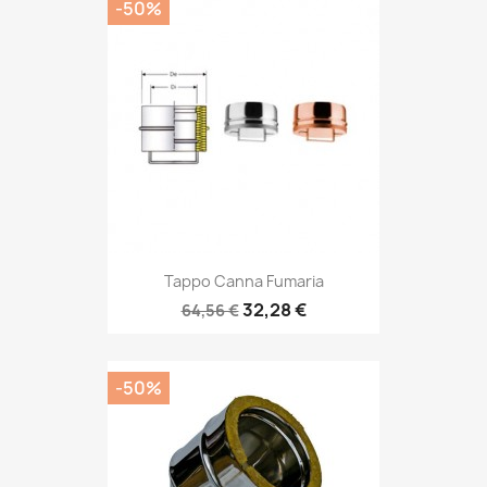
-50%
Tappo Canna Fumaria
32,28 €
64,56 €
-50%