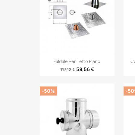
Anteprima

Faldale Per Tetto Piano
Cu
58,56 €
117,12 €
-50%
-5