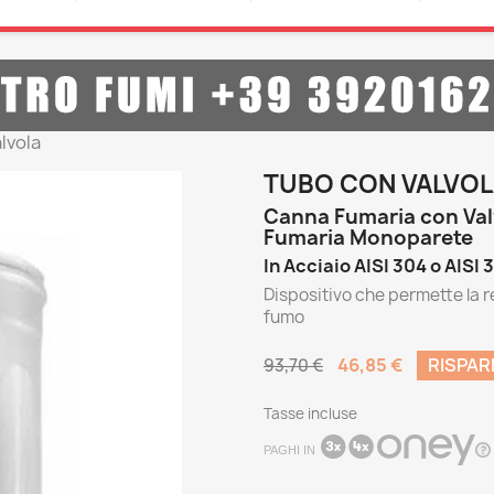
lvola
TUBO CON VALVO
Canna Fumaria con Valv
Fumaria Monoparete
In Acciaio AISI 304 o AISI 
Dispositivo che permette la r
fumo
46,85 €
RISPAR
93,70 €
Tasse incluse
PAGHI IN