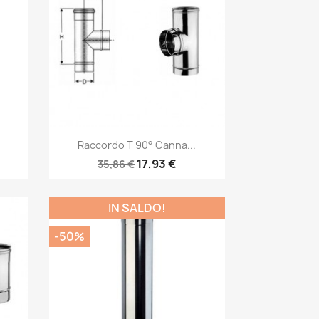
Anteprima

Raccordo T 90° Canna...
17,93 €
35,86 €
IN SALDO!
-50%