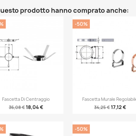
o questo prodotto hanno comprato anche:
0%
-50%
Anteprima
Anteprima


Fascetta Di Centraggio
Fascetta Murale Regolabil
18,04 €
17,12 €
36,08 €
34,25 €
0%
-50%