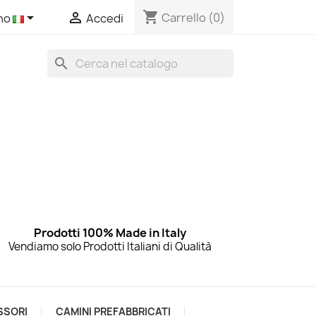
shopping_cart


Carrello
(0)
ano
Accedi
search
Prodotti 100% Made in Italy
Vendiamo solo Prodotti Italiani di Qualità
SSORI
CAMINI PREFABBRICATI