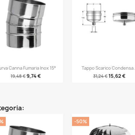
Anteprima
Anteprima


rva Canna Fumaria Inox 15°
Tappo Scarico Condensa..
9,74 €
15,62 €
19,48 €
31,24 €
ategoria:
0%
-50%