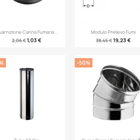
Anteprima
Anteprima


arnizione Canna Fumaria...
Modulo Prelievo Fumi
1,03 €
19,23 €
2,06 €
38,45 €
0%
-50%
Anteprima
Anteprima

