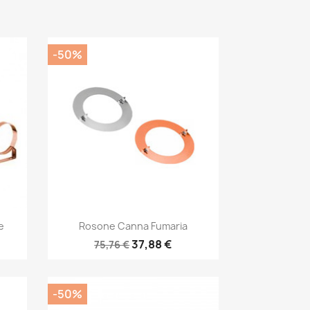
-50%
Anteprima

e
Rosone Canna Fumaria
37,88 €
75,76 €
-50%