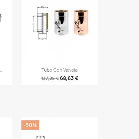
Anteprima

.
Tubo Con Valvola
68,63 €
137,25 €
-50%