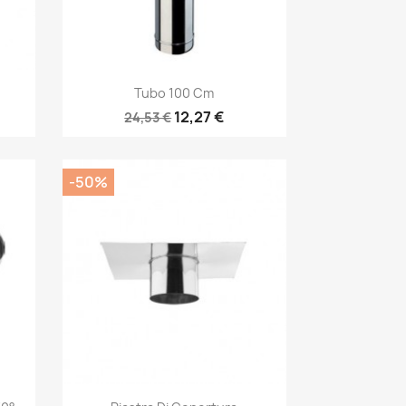
Anteprima

Tubo 100 Cm
12,27 €
24,53 €
-50%
Anteprima
