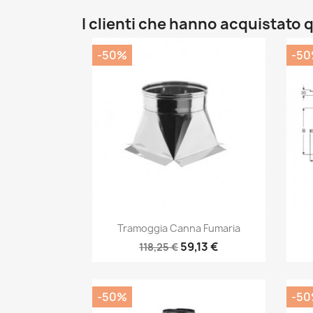
I clienti che hanno acquistat
-50%
-5
Anteprima

Tramoggia Canna Fumaria
59,13 €
118,25 €
-50%
-5