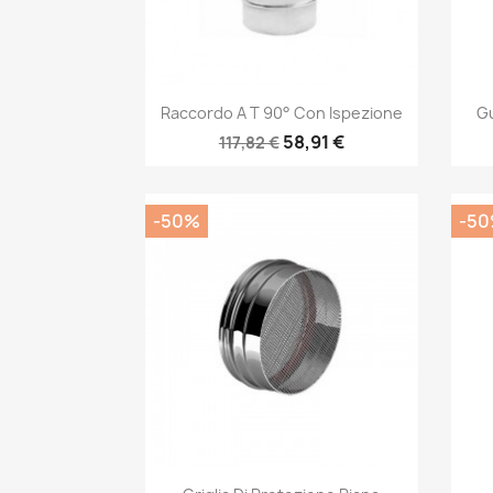
Anteprima

Raccordo A T 90° Con Ispezione
Gu
58,91 €
117,82 €
-50%
-5
Anteprima
