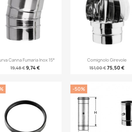
Anteprima
Anteprima


rva Canna Fumaria Inox 15°
Comignolo Girevole
9,74 €
75,50 €
19,48 €
151,00 €
0%
-50%