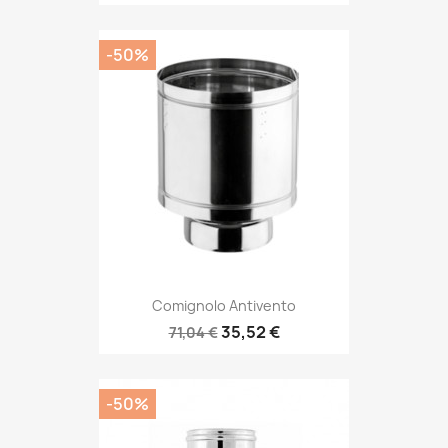
-50%
Comignolo Antivento
35,52 €
71,04 €
-50%