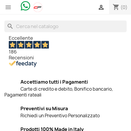
shopping_cart


(0)
search
Eccellente
186
Recensioni
Accettiamo tutti i Pagamenti
Carte di credito e debito, Bonifico bancario,
Pagamenti rateali
Preventivi su Misura
Richiedi un Preventivo Personalizzato
Prodotti 100% Made in Italy