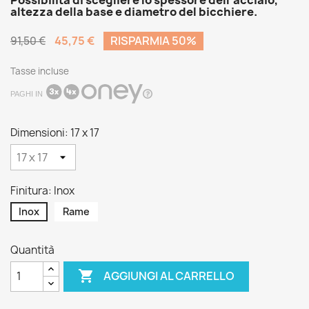
altezza della base e diametro del bicchiere.
45,75 €
RISPARMIA 50%
91,50 €
Tasse incluse
PAGHI IN
Dimensioni: 17 x 17
Finitura: Inox
Inox
Rame
Quantità

AGGIUNGI AL CARRELLO