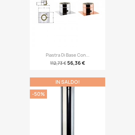
Piastra Di Base Con...
56,36 €
112,73 €
IN SALDO!
-50%