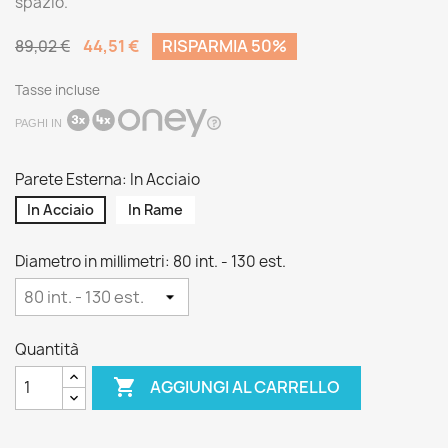
spazio.
44,51 €
RISPARMIA 50%
89,02 €
Tasse incluse
PAGHI IN
Parete Esterna: In Acciaio
In Acciaio
In Rame
Diametro in millimetri: 80 int. - 130 est.
Quantità

AGGIUNGI AL CARRELLO