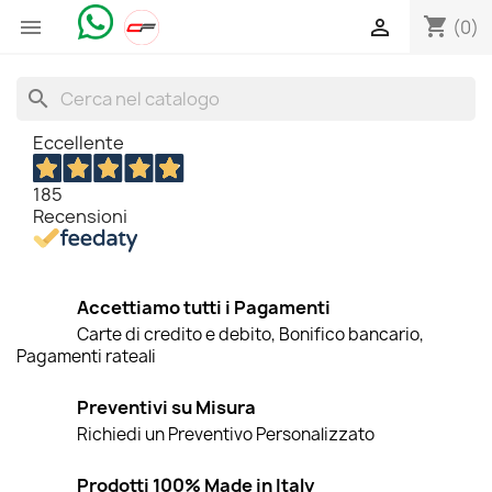
shopping_cart


(0)
search
Eccellente
185
Recensioni
Accettiamo tutti i Pagamenti
Carte di credito e debito, Bonifico bancario,
Pagamenti rateali
Preventivi su Misura
Richiedi un Preventivo Personalizzato
Prodotti 100% Made in Italy