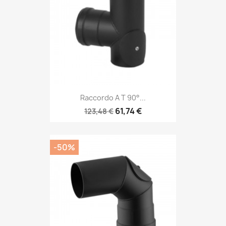
Raccordo A T 90°...
61,74 €
123,48 €
-50%