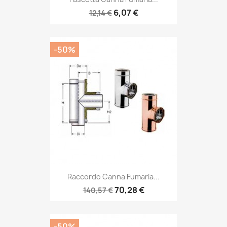
6,07 €
12,14 €
-50%
Raccordo Canna Fumaria...
70,28 €
140,57 €
-50%