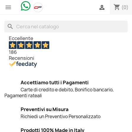
shopping_cart


(0)
search
Eccellente
186
Recensioni
Accettiamo tutti i Pagamenti
Carte di credito e debito, Bonifico bancario,
Pagamenti rateali
Preventivi su Misura
Richiedi un Preventivo Personalizzato
Prodotti 100% Made in Italy