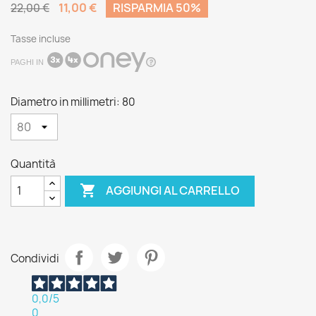
11,00 €
RISPARMIA 50%
22,00 €
Tasse incluse
PAGHI IN
Diametro in millimetri: 80
Quantità

AGGIUNGI AL CARRELLO
Condividi
0,0
/5
0