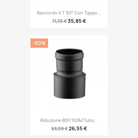
Raccordo A T 90° Con Tappo...
35,85 €
71,70 €
-50%
Riduzione 80F/100M Tubo...
26,55 €
53,09 €