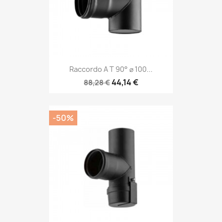
Raccordo A T 90° ⌀ 100...
44,14 €
88,28 €
-50%