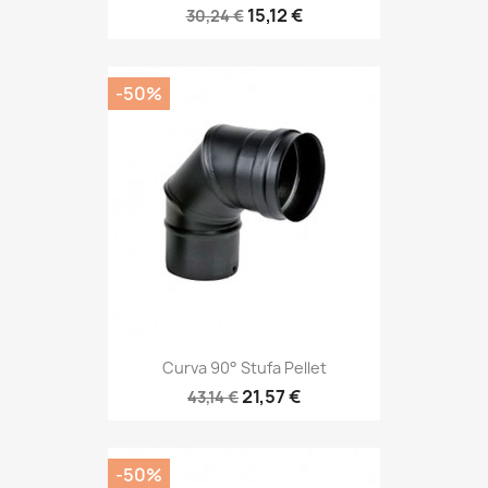
15,12 €
30,24 €
-50%
Curva 90° Stufa Pellet
21,57 €
43,14 €
-50%