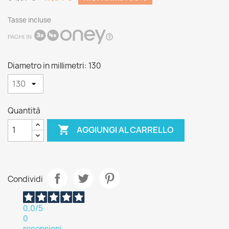
Tasse incluse
PAGHI IN
Diametro in millimetri: 130
Quantità

AGGIUNGI AL CARRELLO
Condividi
0,0
/5
0
recensioni