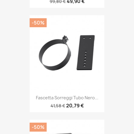
49,90 €
99,80 €
-50%
Fascetta Sorreggi Tubo Nero...
20,79 €
41,58 €
-50%