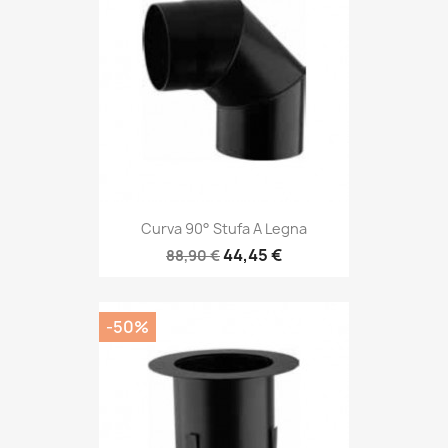
Curva 90° Stufa A Legna
44,45 €
88,90 €
-50%