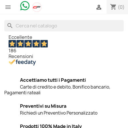
shopping_cart


(0)
search
Eccellente
186
Recensioni
Accettiamo tutti i Pagamenti
Carte di credito e debito, Bonifico bancario,
Pagamenti rateali
Preventivi su Misura
Richiedi un Preventivo Personalizzato
Prodotti 100% Made in Italy