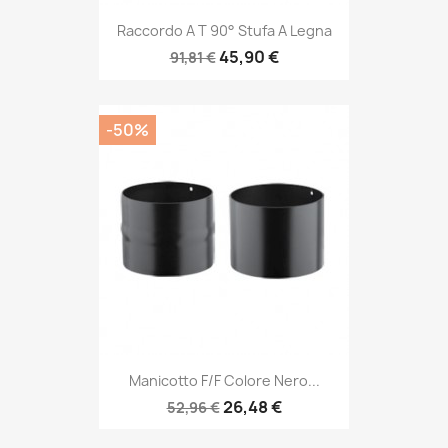
Raccordo A T 90° Stufa A Legna
45,90 €
91,81 €
-50%
Manicotto F/F Colore Nero...
26,48 €
52,96 €